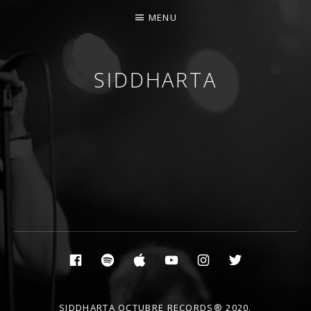
MENU
SIDDHARTA
BANDA DE ROCK MELÓDICO ESPAÑOLA
Social Media Profiles
Facebook
Spotify
Itunes
YouTube
Instagram
Twitter
SIDDHARTA OCTUBRE RECORDS® 2020.