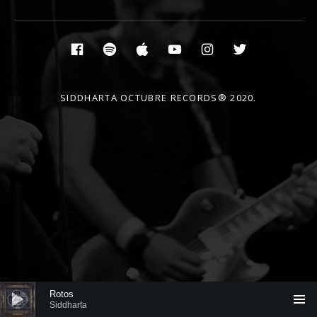
Social Media Profiles
Facebook
Spotify
Itunes
YouTube
Instagram
Twitter
SIDDHARTA OCTUBRE RECORDS® 2020.
Reproductor de audio
Rotos
Siddharta