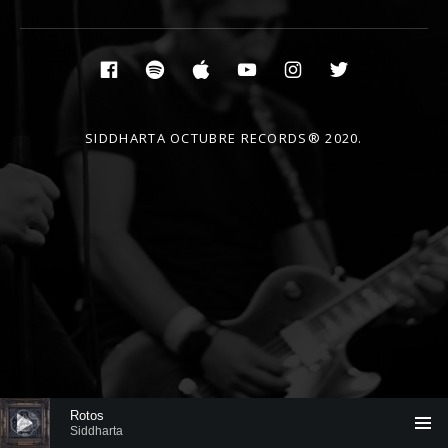
Social Media Profiles
Facebook
Spotify
Itunes
YouTube
Instagram
Twitter
SIDDHARTA OCTUBRE RECORDS® 2020.
Reproductor de audio
Rotos
Siddharta