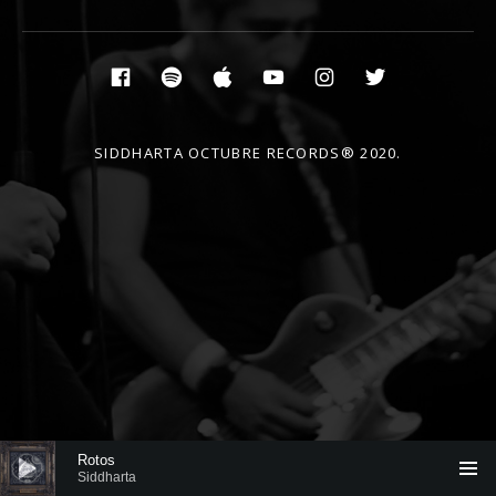
Social Media Profiles
Facebook
Spotify
Itunes
YouTube
Instagram
Twitter
SIDDHARTA OCTUBRE RECORDS® 2020.
Reproductor de audio
Rotos
Siddharta