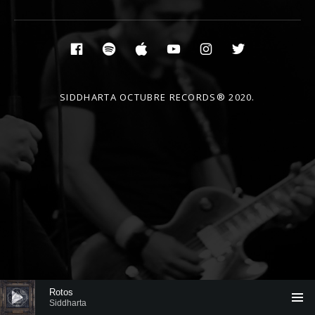
Social Media Profiles
Facebook
Spotify
Itunes
YouTube
Instagram
Twitter
SIDDHARTA OCTUBRE RECORDS® 2020.
Reproductor de audio
Rotos
Siddharta