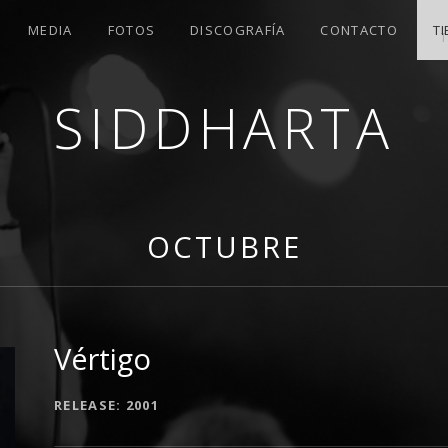
MEDIA
FOTOS
DISCOGRAFÍA
CONTACTO
T
SIDDHARTA
OLA
OCTUBRE
Vértigo
RECORD DETAILS
RELEASE
2001