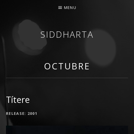
MENU
SIDDHARTA
BANDA DE ROCK MELÓDICO ESPAÑOLA
OCTUBRE
Títere
RECORD DETAILS
RELEASE
2001