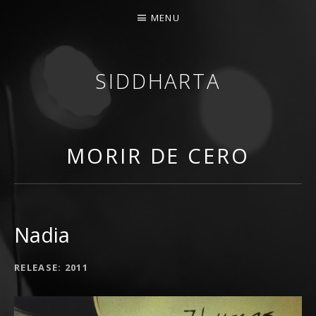
MENU
SIDDHARTA
BANDA DE ROCK MELÓDICO ESPAÑOLA
MORIR DE CERO
Nadia
RECORD DETAILS
RELEASE
2011