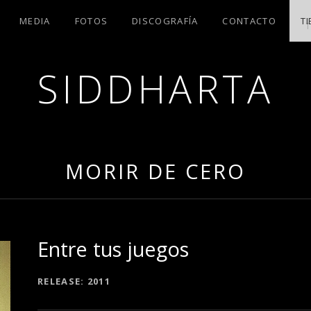
MEDIA
FOTOS
DISCOGRAFÍA
CONTACTO
T
SIDDHARTA
OLA
MORIR DE CERO
Entre tus juegos
RECORD DETAILS
RELEASE
2011