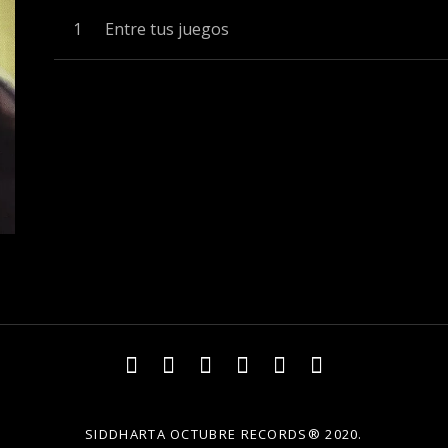
Record Tracklist
Entre tus juegos
Facebook
Spotify
Itunes
YouTube
Instagram
Twitter
SIDDHARTA OCTUBRE RECORDS® 2020.